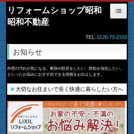
リフォームショップ昭和
昭和不動産
ホーム
TEL
:
0120-73-2103
会社概要
お知らせ
施工例
外壁の汚れが気になる、断熱や防音をしたい、防犯を強化したい、
といったお悩みにおすすめできる情報をお伝えします。
｜施工例｜ 全面リフォーム
｜施工例｜ 水回り工事
大切なお住まいで長く快適に暮らしたい方へ
｜施工例｜ 内装工事
｜施工例｜ 外装工事
イベント・キャンペーン情報