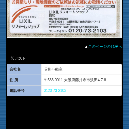
▲
このページのTOPへ
会社名
昭和不動産
住 所
〒583-0011 大阪府藤井寺市沢田4-7-8
電話番号
0120-73-2103